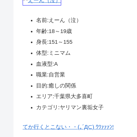
名前:えーん（泣）
年齢:18～19歳
身長:151～155
体型:ミニマム
血液型:A
職業:自営業
目的:癒しの関係
エリア:千葉県大多喜町
カテゴリ:ヤリマン裏垢女子
てか行くとこない・・(｡´Д⊂) ｳﾜｧｧｧﾝ!