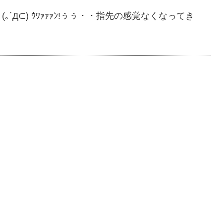
Д⊂) ｳﾜｧｧｧﾝ!ぅぅ・・指先の感覚なくなってき